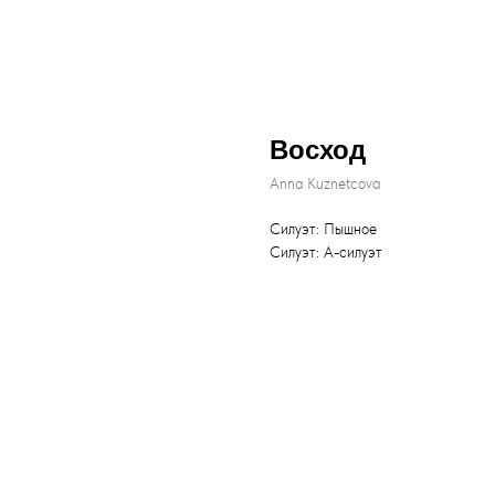
Восход
Anna Kuznetcova
Силуэт: Пышное
Силуэт: А-силуэт